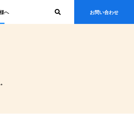
サ
様へ
お問い合わせ
イ
ト
内
検
索
報。