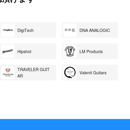
DigiTech
DNA ANALOGIC
Hipshot
LM Products
TRAVELER GUIT
Valenti Guitars
AR