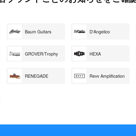
Baum Guitars
D'Angelico
GROVER/Trophy
HEXA
RENEGADE
Revv Amplification