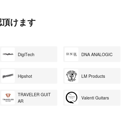
認頂けます
DigiTech
DNA ANALOGIC
Hipshot
LM Products
TRAVELER GUIT
Valenti Guitars
AR