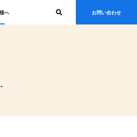
サ
様へ
お問い合わせ
イ
ト
内
検
索
報。