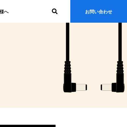
サ
様へ
お問い合わせ
イ
ト
内
検
索