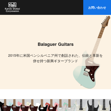
イ
お問い合わせ
ト
内
検
索
Balaguer Guitars
2015年に米国ペンシルベニア州で創設された、伝統と革新を
併せ持つ新興ギターブランド